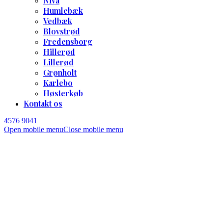
Nivå
Humlebæk
Vedbæk
Blovstrød
Fredensborg
Hillerød
Lillerød
Grønholt
Karlebo
Høsterkøb
Kontakt os
4576 9041
Open mobile menu
Close mobile menu