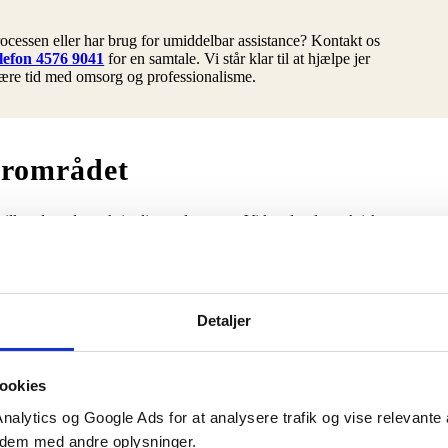
rocessen eller har brug for umiddelbar assistance? Kontakt os
elefon 4576 9041
for en samtale. Vi står klar til at hjælpe jer
re tid med omsorg og professionalisme.
ærområdet
Lillerød og de omkringliggende sogne. Vi kender de praktiske
etydning for en rolig afvikling af ceremonien.
lier der vælger området på grund af tilknytning til kirke, familie eller
 rådgiver jer trygt om regler og muligheder.
Detaljer
dgangspunkt i jeres ønsker og behov, og vi gennemgår forløbet i et
ookies
risen på bisættelsen eller begravelsen
, inden I træffer det endelige
Analytics og Google Ads for at analysere trafik og vise relevant
dem med andre oplysninger.