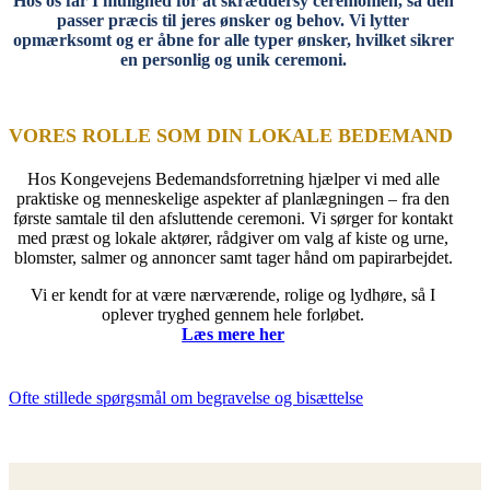
Hos os får I mulighed for at skræddersy ceremonien, så den
passer præcis til jeres ønsker og behov. Vi lytter
opmærksomt og er åbne for alle typer ønsker, hvilket sikrer
en personlig og unik ceremoni.
VORES ROLLE SOM DIN LOKALE BEDEMAND
Hos Kongevejens Bedemandsforretning hjælper vi med alle
praktiske og menneskelige aspekter af planlægningen – fra den
første samtale til den afsluttende ceremoni. Vi sørger for kontakt
med præst og lokale aktører, rådgiver om valg af kiste og urne,
blomster, salmer og annoncer samt tager hånd om papirarbejdet.
Vi er kendt for at være nærværende, rolige og lydhøre, så I
oplever tryghed gennem hele forløbet.
Læs mere her
Ofte stillede spørgsmål om begravelse og bisættelse