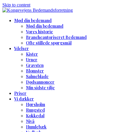
Skip to content
Mød din bedemand
Mød din bedemand
Vores historie
Brancheautoriseret Bedemand
Ofte stillede spørgsmål
Ydelser
Kister
Urner
Gravsten
Blomster
Salmeblade
Dødsannoncer
Min sidste vilje
Priser
Vi dækker
Hørsholm
Rungsted
Kokkedal
Nivå
Humlebæk