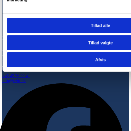
Klik på billedet for at få Google vejvisning
Tillad alle
Kontakt
Tillad valgte
Kongevejens Bedemandsforretning
Usserød Kongevej 95,
Afvis
2970 Hørsholm
CVR: 40361073
+45 45 76 90 41
info@kvbf.dk