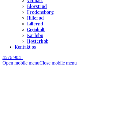
Vedbæk
Blovstrød
Fredensborg
Hillerød
Lillerød
Grønholt
Karlebo
Høsterkøb
Kontakt os
4576 9041
Open mobile menu
Close mobile menu
Omsorgsfuld bedemand i
Hørsholm – Kongevejens
Bedemandsforretning
Vi dækker hele Nordsjælland. Uanset om I bor i
Hørsholm, Rungsted, Kokkedal, Nivå, Høsterkøb