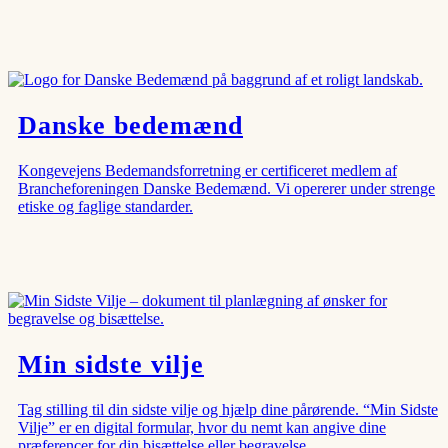
Danske bedemænd
Kongevejens Bedemandsforretning er certificeret medlem af
Brancheforeningen Danske Bedemænd. Vi opererer under strenge
etiske og faglige standarder.
Min sidste vilje
Tag stilling til din sidste vilje og hjælp dine pårørende. “Min Sidste
Vilje” er en digital formular, hvor du nemt kan angive dine
præferencer for din bisættelse eller begravelse.